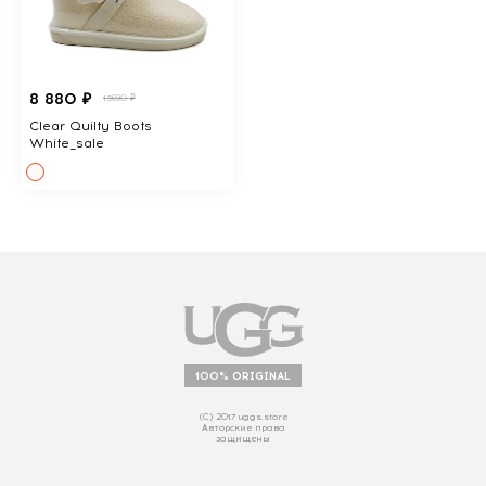
8 880 ₽
13690 ₽
Clear Quilty Boots
White_sale
100% ORIGINAL
(С) 2017 uggs.store
Авторские права
защищены