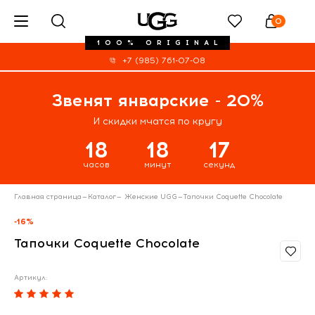
0
100% ORIGINAL
+7 (985) 761-07-08
Звенят январские - 20%
И скидки мчатся по кругу
18
18
17
часов
минут
секунд
Главная страница
—
Каталог
—
Женские UGG
—
Тапочки Coquette Chocolate
-16%
Тапочки Coquette Chocolate
Артикул: