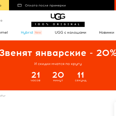
а
Оплата после примерки
та
100% ORIGINAL
wmel
Hybrid
UGG с калошами
Новинки
Звенят январские - 20
И скидки мчатся по кругу
21
20
10
часов
минут
секунд
lfur