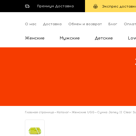
Премиум Доставка
Экспрес доставк
О нас
Доставка
Обмен и возврат
Блог
Опла
Женские
Мужские
Детские
Lo
Главная страница
—
Каталог
—
Женские UGG
—
Сумка Janey II Clear Su