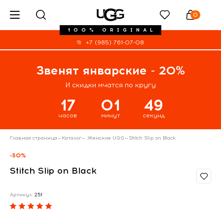
0
100% ORIGINAL
+7 (985) 761-07-08
Звенят январские - 20%
И скидки мчатся по кругу
17
01
48
часов
минут
секунд
Главная страница
—
Каталог
—
Женские UGG
—
Stitch Slip on Black
-30%
Stitch Slip on Black
Артикул:
251