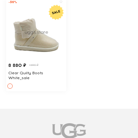
-36%
8 880 ₽
13690 ₽
Clear Quilty Boots
White_sale