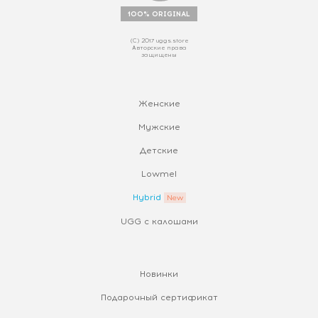
100% ORIGINAL
(С) 2017 uggs.store
Авторские права
защищены
Женские
Мужские
Детские
Lowmel
Hybrid
UGG с калошами
Новинки
Подарочный сертификат