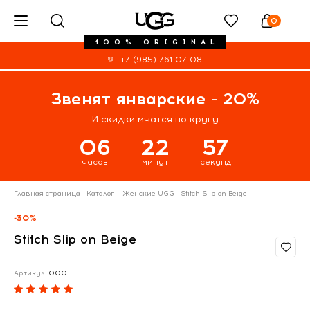
0
100% ORIGINAL
+7 (985) 761-07-08
Звенят январские - 20%
И скидки мчатся по кругу
06
22
56
часов
минут
секунд
Главная страница
—
Каталог
—
Женские UGG
—
Stitch Slip on Beige
-30%
Stitch Slip on Beige
Артикул:
000