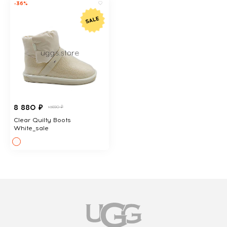
-36%
8 880 ₽
13690 ₽
Clear Quilty Boots
White_sale