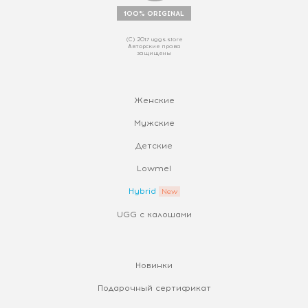
100% ORIGINAL
(С) 2017 uggs.store
Авторские права
защищены
Женские
Мужские
Детские
Lowmel
Hybrid
UGG с калошами
Новинки
Подарочный сертификат