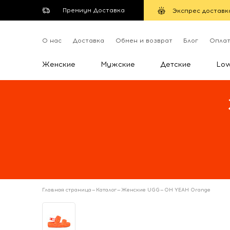
Премиум Доставка
Экспрес доставк
О нас
Доставка
Обмен и возврат
Блог
Опла
Женские
Мужские
Детские
Lo
Главная страница
—
Каталог
—
Женские UGG
—
OH YEAH Orange