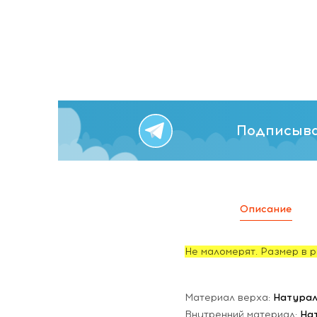
Подписыва
Описание
Не маломерят. Размер в р
Материал верха:
Натурал
Внутренний материал:
На