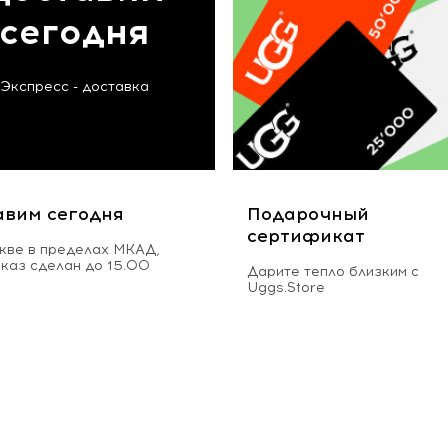
сегодня
Экспресс - доставка
авим сегодня
Подарочный
сертификат
кве в пределах МКАД,
аказ сделан до 15.00
Дарите тепло близким с
Uggs.Store