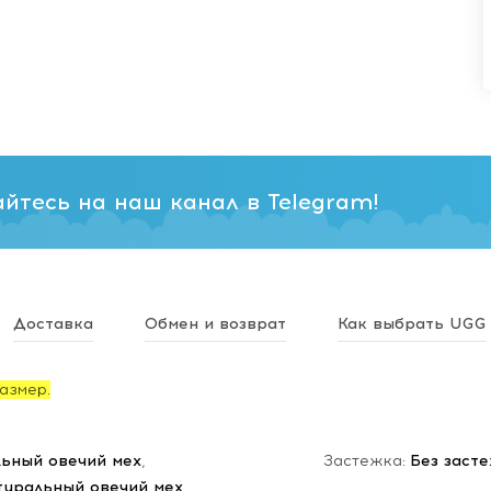
йтесь на наш канал в Telegram!
Доставка
Обмен и возврат
Как выбрать UGG
азмер.
ьный овечий мех
,
Застежка:
Без заст
туральный овечий мех