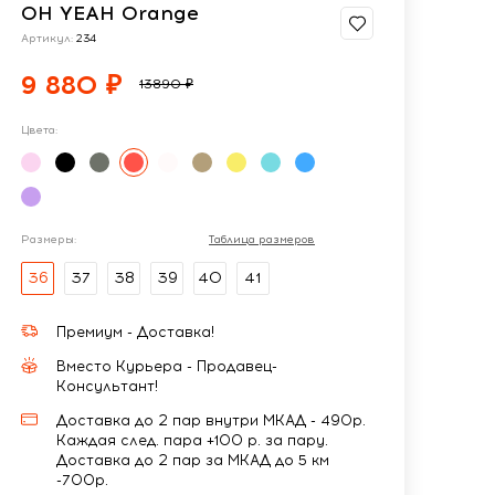
OH YEAH Orange
Артикул:
234
9 880 ₽
13890 ₽
Цвета:
Размеры:
Таблица размеров
36
37
38
39
40
41
Премиум - Доставка!
Вместо Курьера - Продавец-
Консультант!
Доставка до 2 пар внутри МКАД - 490р.
Каждая след. пара +100 р. за пару.
Доставка до 2 пар за МКАД до 5 км
-700р.