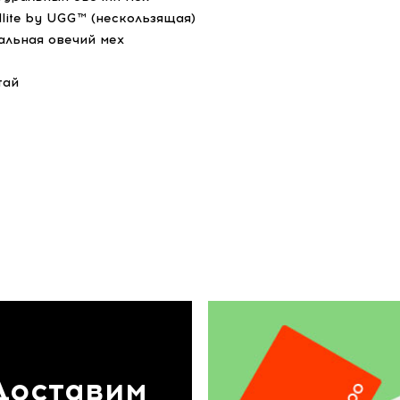
dlite by UGG™ (нескользящая)
альная овечий мех
тай
Доставим