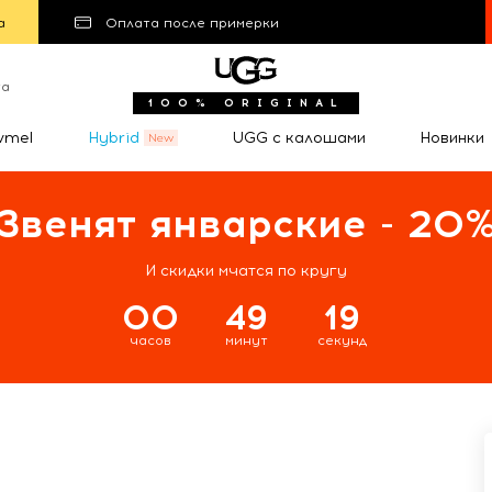
а
Оплата после примерки
та
100% ORIGINAL
wmel
Hybrid
UGG с калошами
Новинки
Звенят январские - 20
И скидки мчатся по кругу
00
49
18
часов
минут
секунд