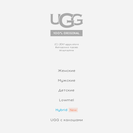
100% ORIGINAL
(С) 2017 uggs.store
Авторские права
защищены
Женские
Мужские
Детские
Lowmel
Hybrid
UGG с калошами