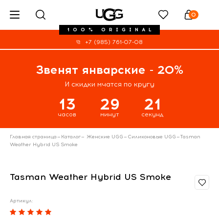
0
100% ORIGINAL
+7 (985) 761-07-08
Звенят январские - 20%
И скидки мчатся по кругу
13
29
20
часов
минут
секунд
Главная страница
—
Каталог
—
Женские UGG
—
Силиконовые UGG
—
Tasman
Weather Hybrid US Smoke
Tasman Weather Hybrid US Smoke
Артикул: