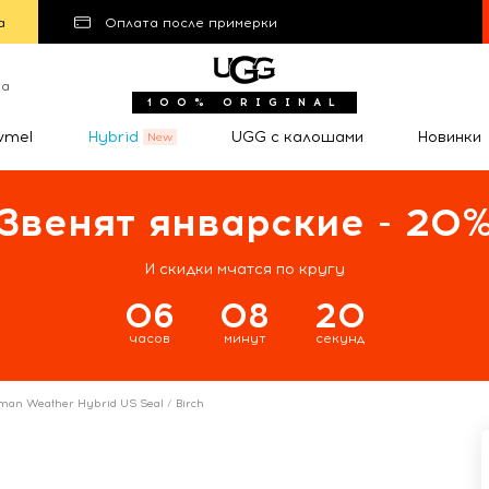
а
Оплата после примерки
та
100% ORIGINAL
wmel
Hybrid
UGG с калошами
Новинки
Звенят январские - 20
И скидки мчатся по кругу
06
08
19
часов
минут
секунд
man Weather Hybrid US Seal / Birch