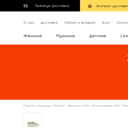
Премиум Доставка
Экспрес доставк
О нас
Доставка
Обмен и возврат
Блог
Опла
Женские
Мужские
Детские
Lo
Главная страница
—
Каталог
—
Женские UGG
—
Силиконовые UGG
—
Tas