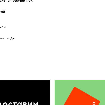
альная овечий мех
тай
кон
ъемом:
Да
Доставим