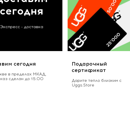
сегодня
Экспресс - доставка
авим сегодня
Подарочный
сертификат
кве в пределах МКАД,
аказ сделан до 15.00
Дарите тепло близким с
Uggs.Store