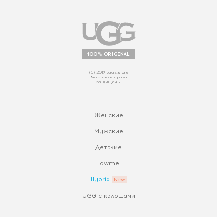
100% ORIGINAL
(С) 2017 uggs.store
Авторские права
защищены
Женские
Мужские
Детские
Lowmel
Hybrid
UGG с калошами