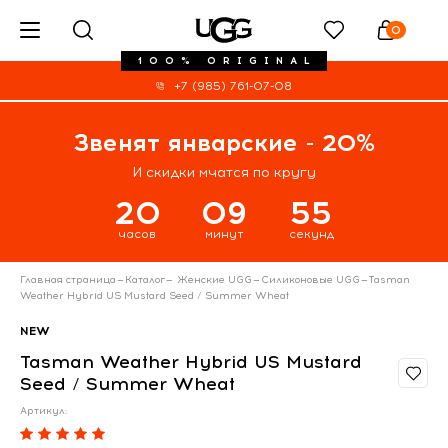
0
100% ORIGINAL
+7 (985) 761-07-08
Звенят январские - 20%
И скидки мчатся по кругу
20
09
55
часов
минут
секунд
Главная страница
—
Каталог
—
Женские UGG
—
Силиконовые UGG
—
Tasman
Weather Hybrid US Mustard Seed / Summer Wheat
NEW
Tasman Weather Hybrid US Mustard
Seed / Summer Wheat
Артикул: