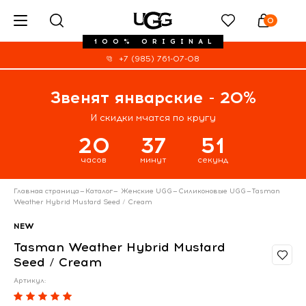
0
100% ORIGINAL
+7 (985) 761-07-08
Звенят январские - 20%
И скидки мчатся по кругу
20
37
51
часов
минут
секунд
Главная страница
—
Каталог
—
Женские UGG
—
Силиконовые UGG
—
Tasman
Weather Hybrid Mustard Seed / Cream
NEW
Tasman Weather Hybrid Mustard
Seed / Cream
Артикул: