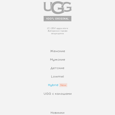
100% ORIGINAL
(С) 2017 uggs.store
Авторские права
защищены
Женские
Мужские
Детские
Lowmel
Hybrid
UGG с калошами
Новинки