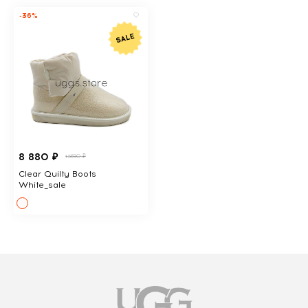
-36%
8 880 ₽
13690 ₽
Clear Quilty Boots
White_sale