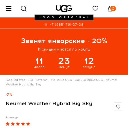
0
100% ORIGINAL
+7 (985) 761-07-08
Звенят январские - 20%
И скидки мчатся по кругу
11
23
12
часов
минут
секунд
Главная страница
—
Каталог
—
Женские UGG
—
Силиконовые UGG
—
Neumel
Weather Hybrid Big Sky
-7%
Neumel Weather Hybrid Big Sky
Артикул: