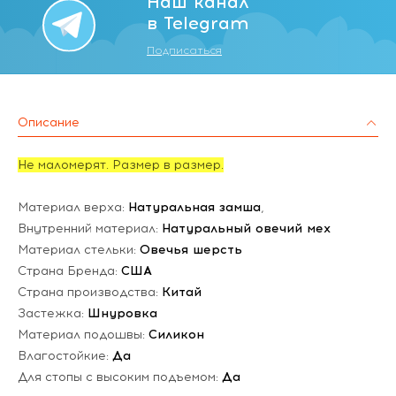
Наш канал
в Telegram
Подписаться
Описание
Не маломерят. Размер в размер.
Материал верха:
Натуральная замша
,
Внутренний материал:
Натуральный овечий мех
Материал стельки:
Овечья шерсть
Страна Бренда:
США
Страна производства:
Китай
Застежка:
Шнуровка
Материал подошвы:
Силикон
Влагостойкие:
Да
Для стопы с высоким подъемом:
Да