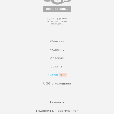
100% ORIGINAL
(С) 2017 uggs.store
Авторские права
защищены
Женские
Мужские
Детские
Lowmel
Hybrid
UGG с калошами
Новинки
Подарочный сертификат