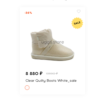
-36%
8 880 ₽
13690 ₽
Clear Quilty Boots White_sale