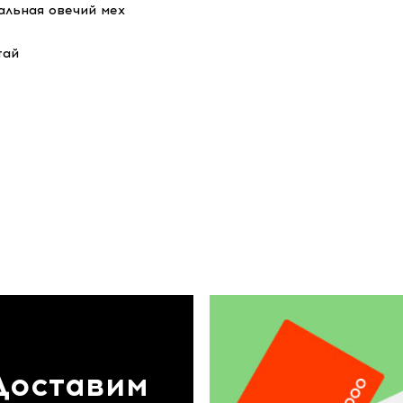
альная овечий мех
тай
Доставим