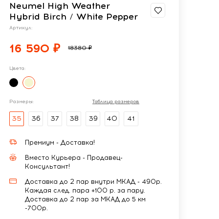
Neumel High Weather
Hybrid Birch / White Pepper
Артикул:
16 590 ₽
18380 ₽
Цвета:
Размеры:
Таблица размеров
35
36
37
38
39
40
41
Премиум - Доставка!
Вместо Курьера - Продавец-
Консультант!
Доставка до 2 пар внутри МКАД - 490р.
Каждая след. пара +100 р. за пару.
Доставка до 2 пар за МКАД до 5 км
-700р.