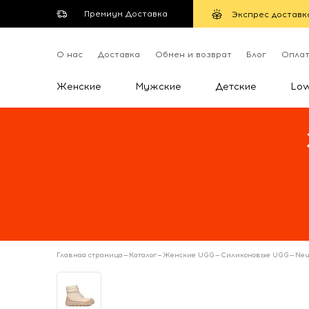
Премиум Доставка
Экспрес доставк
О нас
Доставка
Обмен и возврат
Блог
Опла
Женские
Мужские
Детские
Lo
Главная страница
—
Каталог
—
Женские UGG
—
Силиконовые UGG
—
Neu