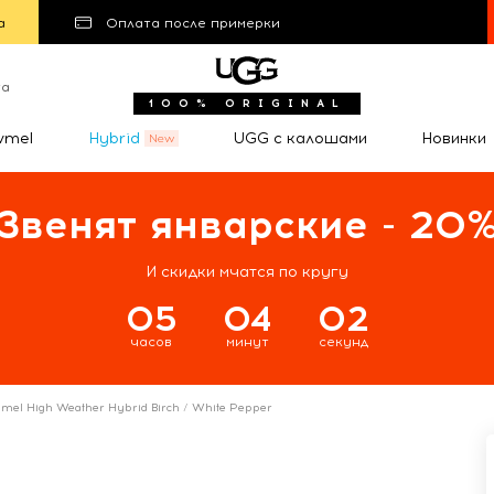
а
Оплата после примерки
та
100% ORIGINAL
wmel
Hybrid
UGG с калошами
Новинки
Звенят январские - 20
И скидки мчатся по кругу
05
04
01
часов
минут
секунд
mel High Weather Hybrid Birch / White Pepper