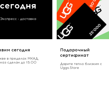
сегодня
Экспресс - доставка
авим сегодня
Подарочный
сертификат
кве в пределах МКАД,
аказ сделан до 15.00
Дарите тепло близким с
Uggs.Store