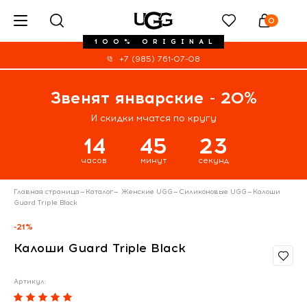
0
100% ORIGINAL
+7 (985) 761-07-08
Звенят январские - 20%
И скидки мчатся по кругу
14
45
23
часов
минут
секунд
Главная страница
—
Каталог
—
Женские UGG
—
Силиконовые UGG
—
Калоши
Guard Triple Black
-21%
Калоши Guard Triple Black
Артикул: