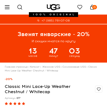
0
100% ORIGINAL
+7 (985) 761-07-08
Звенят январские - 20%
И скидки мчатся по кругу
13
47
03
часов
минут
секунд
Главная страница
—
Каталог
—
Женские UGG
—
Силиконовые UGG
—
Classic
Mini Lace-Up Weather Chestnut / Whitecap
-20%
Classic Mini Lace-Up Weather
Chestnut / Whitecap
Артикул:
677