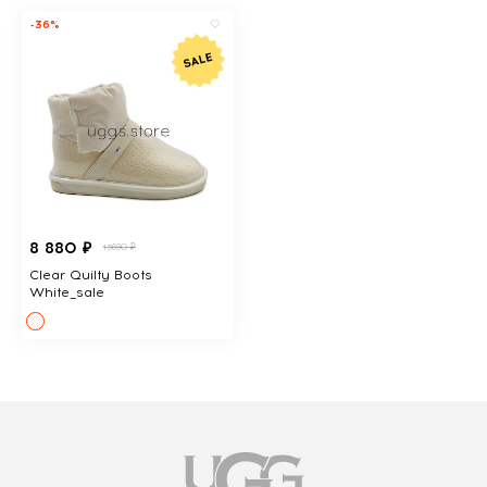
-36%
8 880 ₽
13690 ₽
Clear Quilty Boots
White_sale