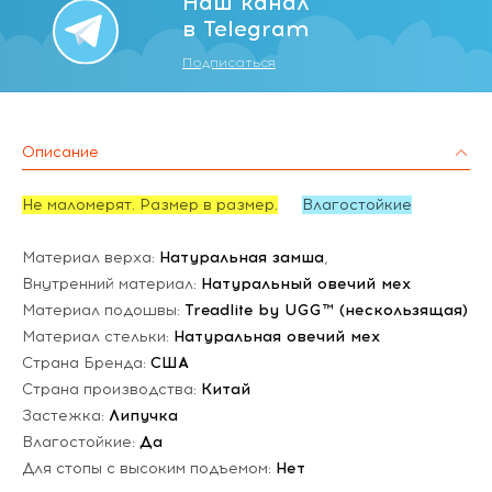
Наш канал
в Telegram
Подписаться
Описание
Не маломерят. Размер в размер.
Влагостойкие
Материал верха:
Натуральная замша
,
Внутренний материал:
Натуральный овечий мех
Материал подошвы:
Treadlite by UGG™ (нескользящая)
Материал стельки:
Натуральная овечий мех
Страна Бренда:
США
Страна производства:
Китай
Застежка:
Липучка
Влагостойкие:
Да
Для стопы с высоким подъемом:
Нет