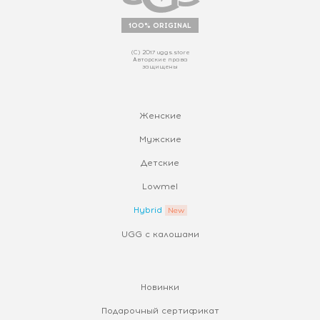
100% ORIGINAL
(С) 2017 uggs.store
Авторские права
защищены
Женские
Мужские
Детские
Lowmel
Hybrid
UGG с калошами
Новинки
Подарочный сертификат