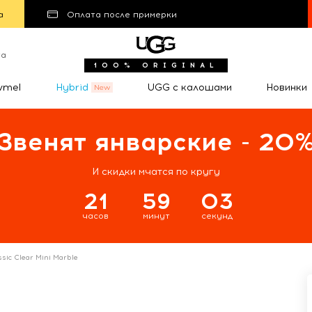
а
Оплата после примерки
та
100% ORIGINAL
wmel
Hybrid
UGG с калошами
Новинки
Звенят январские - 20
И скидки мчатся по кругу
21
59
02
часов
минут
секунд
ssic Clear Mini Marble