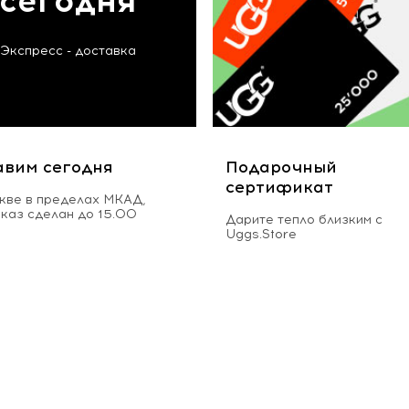
сегодня
Экспресс - доставка
авим сегодня
Подарочный
сертификат
кве в пределах МКАД,
аказ сделан до 15.00
Дарите тепло близким с
Uggs.Store