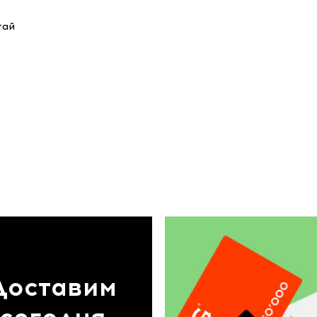
тай
Доставим