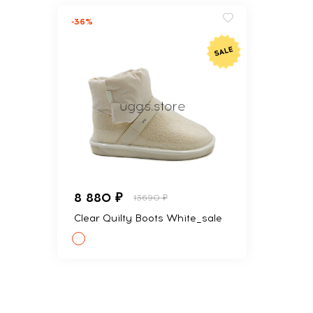
-36%
8 880 ₽
13690 ₽
Clear Quilty Boots White_sale