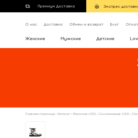
Премиум Доставка
Экспрес доставк
О нас
Доставка
Обмен и возврат
Блог
Опла
Женские
Мужские
Детские
Lo
Главная страница
—
Каталог
—
Женские UGG
—
Силиконовые UGG
—
Cla