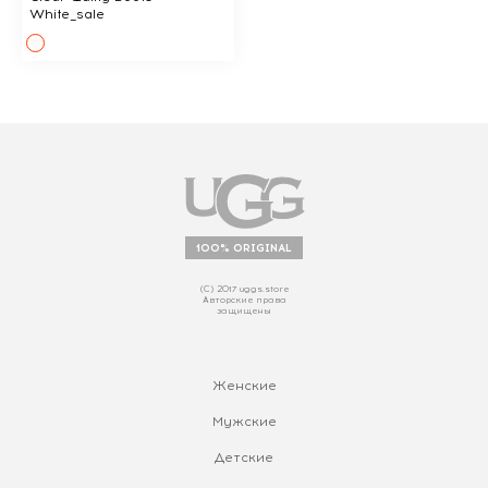
White_sale
100% ORIGINAL
(С) 2017 uggs.store
Авторские права
защищены
Женские
Мужские
Детские