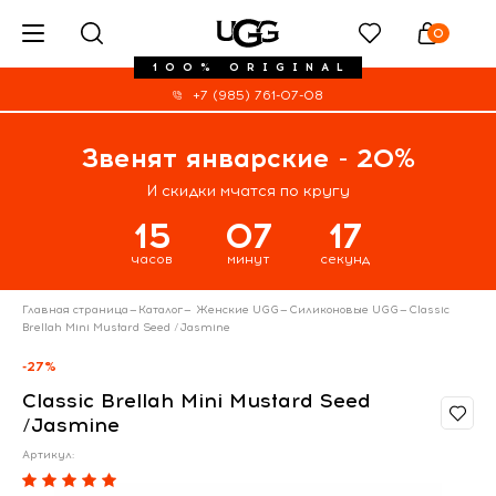
0
100% ORIGINAL
+7 (985) 761-07-08
Звенят январские - 20%
И скидки мчатся по кругу
15
07
17
часов
минут
секунд
Главная страница
—
Каталог
—
Женские UGG
—
Силиконовые UGG
—
Classic
Brellah Mini Mustard Seed /Jasmine
-27%
Classic Brellah Mini Mustard Seed
/Jasmine
Артикул: