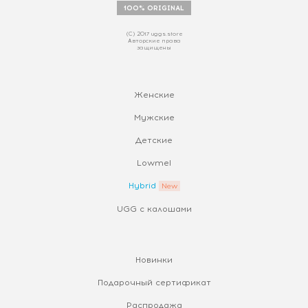
100% ORIGINAL
(С) 2017 uggs.store
Авторские права
защищены
Женские
Мужские
Детские
Lowmel
Hybrid
UGG с калошами
Новинки
Подарочный сертификат
Распродажа