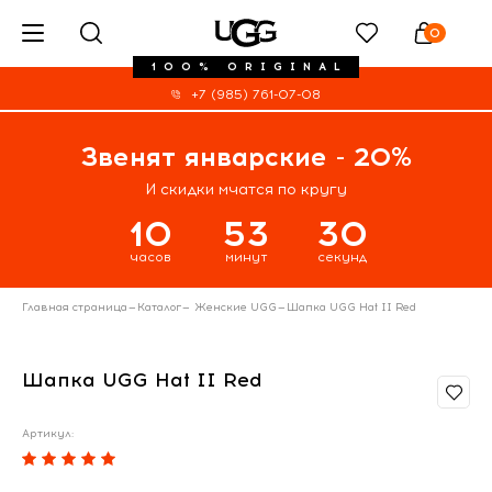
0
100% ORIGINAL
+7 (985) 761-07-08
Звенят январские - 20%
И скидки мчатся по кругу
10
53
29
часов
минут
секунд
Главная страница
—
Каталог
—
Женские UGG
—
Шапка UGG Hat II Red
Шапка UGG Hat II Red
Артикул: