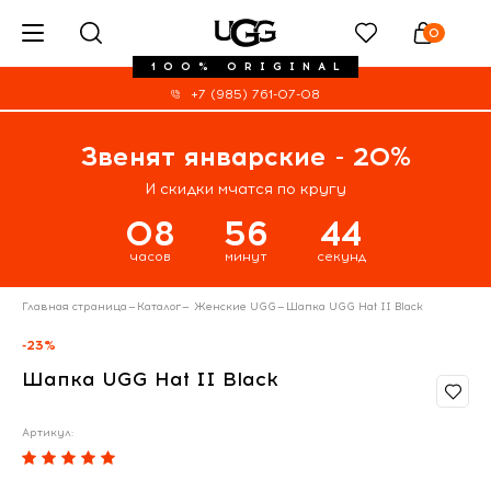
0
100% ORIGINAL
+7 (985) 761-07-08
Звенят январские - 20%
И скидки мчатся по кругу
08
56
43
часов
минут
секунд
Главная страница
—
Каталог
—
Женские UGG
—
Шапка UGG Hat II Black
-23%
Шапка UGG Hat II Black
Артикул: