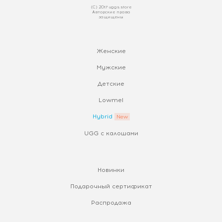
(С) 2017 uggs.store
Авторские права
защищены
Женские
Мужские
Детские
Lowmel
Hybrid
UGG с калошами
Новинки
Подарочный сертификат
Распродажа