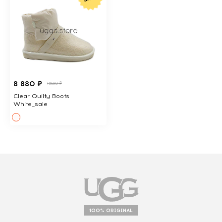
8 880 ₽
13690 ₽
Clear Quilty Boots
White_sale
100% ORIGINAL