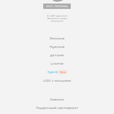
100% ORIGINAL
(С) 2017 uggs.store
Авторские права
защищены
Женские
Мужские
Детские
Lowmel
Hybrid
UGG с калошами
Новинки
Подарочный сертификат