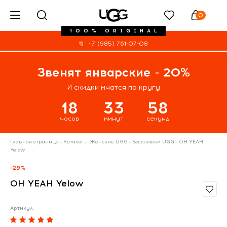
0
100% ORIGINAL
+7 (985) 761-07-08
Звенят январские - 20%
И скидки мчатся по кругу
18
33
58
часов
минут
секунд
Главная страница
—
Каталог
—
Женские UGG
—
Босоножки UGG
—
OH YEAH
Yelow
-29%
OH YEAH Yelow
Артикул: