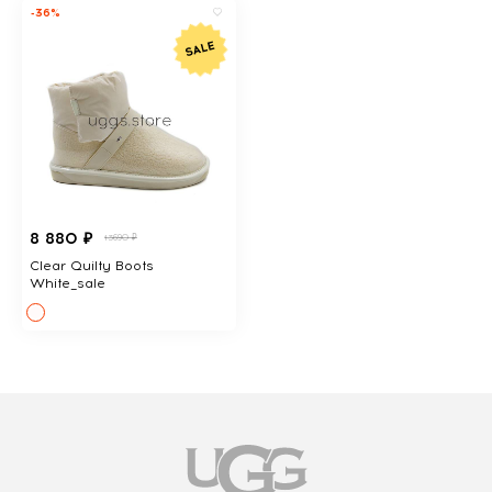
-36%
8 880 ₽
13690 ₽
Clear Quilty Boots
White_sale