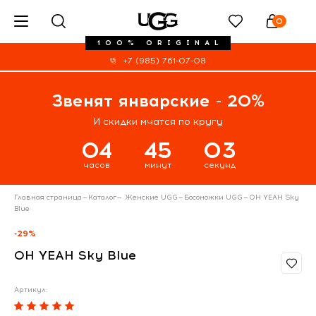
0
100% ORIGINAL
+7 (985) 761-07-08
Звенят январские - 20%
И скидки мчатся по кругу
04
45
03
часов
минут
секунд
Главная страница
—
Каталог
—
Женские UGG
—
Босоножки UGG
—
OH YEAH Sky
Blue
-29%
OH YEAH Sky Blue
Артикул: