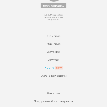
100% ORIGINAL
(С) 2017 uggs.store
Авторские права
защищены
Женские
Мужские
Детские
Lowmel
Hybrid
UGG с калошами
Новинки
Подарочный сертификат