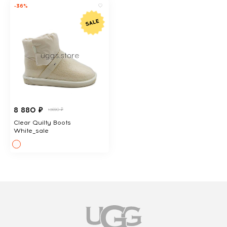
-36%
8 880 ₽
13690 ₽
Clear Quilty Boots
White_sale