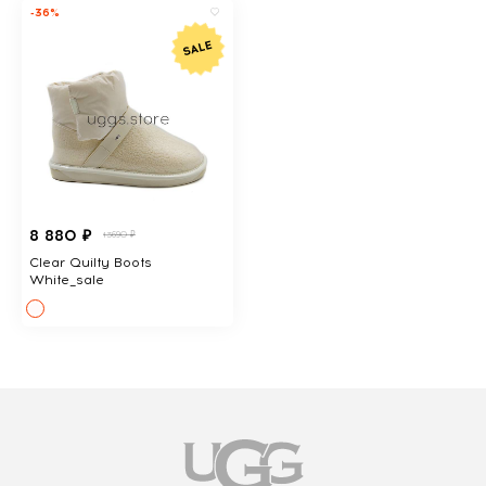
-36%
8 880 ₽
13690 ₽
Clear Quilty Boots
White_sale