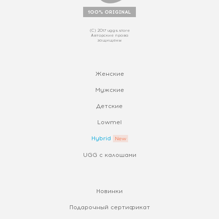
100% ORIGINAL
(С) 2017 uggs.store
Авторские права
защищены
Женские
Мужские
Детские
Lowmel
Hybrid
UGG с калошами
Новинки
Подарочный сертификат