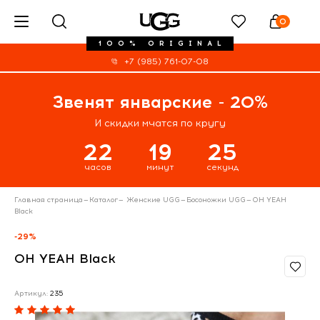
0
100% ORIGINAL
+7 (985) 761-07-08
Звенят январские - 20%
И скидки мчатся по кругу
22
19
24
часов
минут
секунд
Главная страница
—
Каталог
—
Женские UGG
—
Босоножки UGG
—
OH YEAH
Black
-29%
OH YEAH Black
Артикул:
235