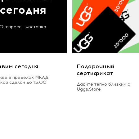
сегодня
Экспресс - доставка
авим сегодня
Подарочный
сертификат
кве в пределах МКАД,
аказ сделан до 15.00
Дарите тепло близким с
Uggs.Store