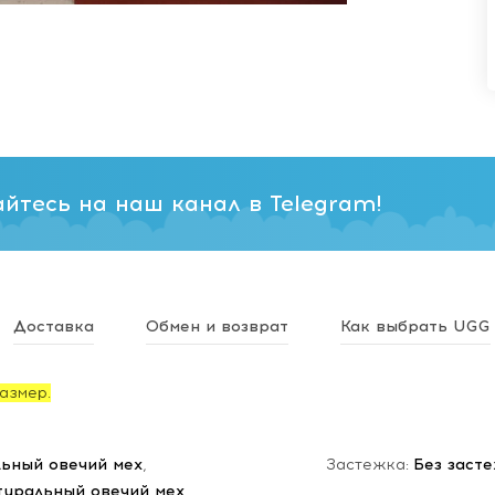
йтесь на наш канал в Telegram!
Доставка
Обмен и возврат
Как выбрать UGG
азмер.
ьный овечий мех
,
Застежка:
Без заст
туральный овечий мех