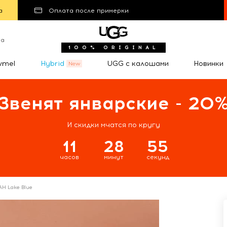
а
Оплата после примерки
та
100% ORIGINAL
wmel
Hybrid
UGG с калошами
Новинки
Звенят январские - 20
И скидки мчатся по кругу
11
28
55
часов
минут
секунд
H Lake Blue