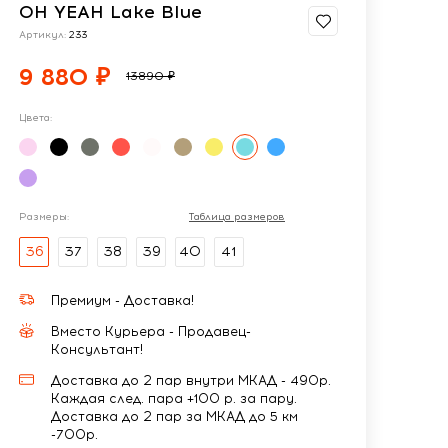
OH YEAH Lake Blue
Артикул:
233
9 880 ₽
13890 ₽
Цвета:
Размеры:
Таблица размеров
36
37
38
39
40
41
Премиум - Доставка!
Вместо Курьера - Продавец-
Консультант!
Доставка до 2 пар внутри МКАД - 490р.
Каждая след. пара +100 р. за пару.
Доставка до 2 пар за МКАД до 5 км
-700р.