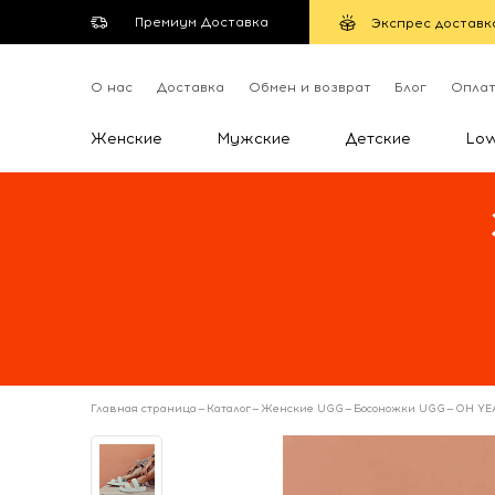
Премиум Доставка
Экспрес доставк
О нас
Доставка
Обмен и возврат
Блог
Опла
Женские
Мужские
Детские
Lo
Главная страница
—
Каталог
—
Женские UGG
—
Босоножки UGG
—
OH YEA