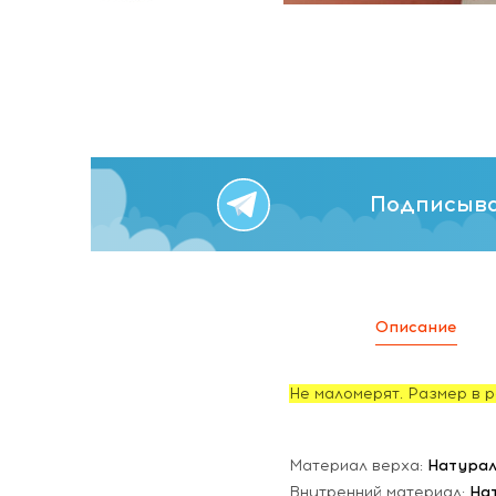
Подписыва
Описание
Не маломерят. Размер в р
Материал верха:
Натурал
Внутренний материал:
На