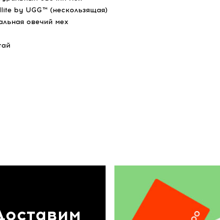
dlite by UGG™ (нескользящая)
альная овечий мех
тай
Доставим