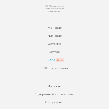
(С) 2017 uggs.store
Авторские права
защищены
Женские
Мужские
Детские
Lowmel
Hybrid
UGG с калошами
Новинки
Подарочный сертификат
Распродажа