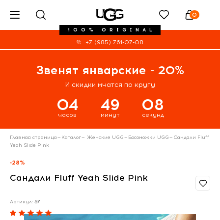
0
100% ORIGINAL
+7 (985) 761-07-08
Звенят январские - 20%
И скидки мчатся по кругу
04
49
08
часов
минут
секунд
Главная страница
—
Каталог
—
Женские UGG
—
Босоножки UGG
—
Сандали Fluff
Yeah Slide Pink
-28%
Сандали Fluff Yeah Slide Pink
Артикул:
57