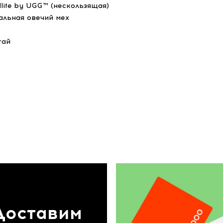
dlite by UGG™ (нескользящая)
альная овечий мех
тай
Доставим