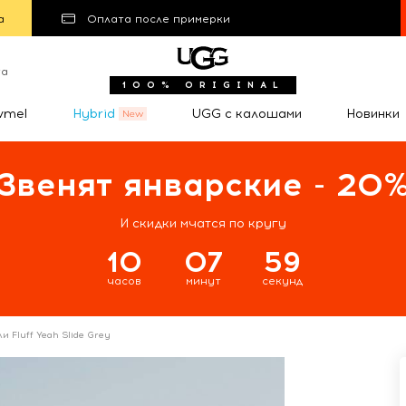
а
Оплата после примерки
та
100% ORIGINAL
wmel
Hybrid
UGG с калошами
Новинки
Звенят январские - 20
И скидки мчатся по кругу
10
07
58
часов
минут
секунд
и Fluff Yeah Slide Grey