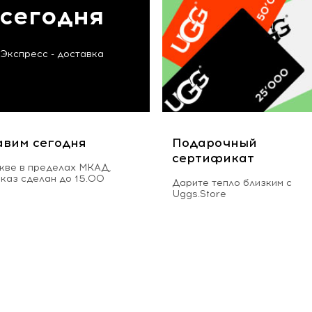
сегодня
Экспресс - доставка
авим сегодня
Подарочный
сертификат
кве в пределах МКАД,
аказ сделан до 15.00
Дарите тепло близким с
Uggs.Store