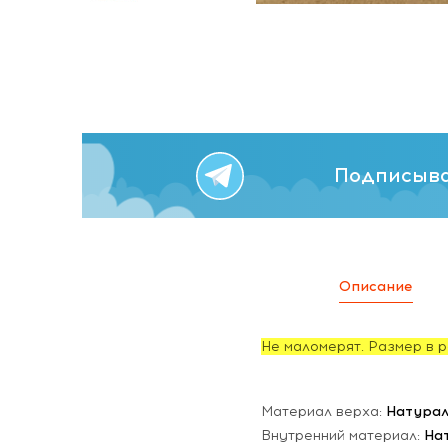
Подписыва
Описание
Не маломерят. Размер в р
Материал верха:
Натурал
Внутренний материал:
На