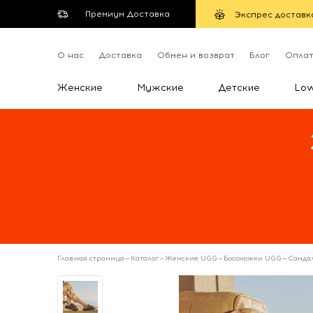
Премиум Доставка
Экспрес доставк
О нас
Доставка
Обмен и возврат
Блог
Опла
Женские
Мужские
Детские
Lo
Главная страница
—
Каталог
—
Женские UGG
—
Босоножки UGG
—
Сандал