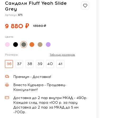
Сандали Fluff Yeah Slide
Grey
Артикул:
875
9 880 ₽
13560 ₽
Цвета:
Размеры:
Таблица размеров
36
37
38
39
40
41
Премиум - Доставка!
Вместо Курьера - Продавец-
Консультант!
Доставка до 2 пар внутри МКАД - 490р.
Каждая след. пара +100 р. за пару.
Доставка до 2 пар за МКАД до 5 км
-700р.