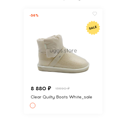
-36%
8 880 ₽
13690 ₽
Clear Quilty Boots White_sale