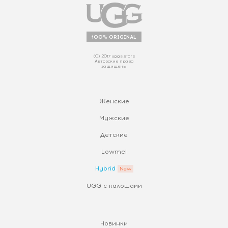
100% ORIGINAL
(С) 2017 uggs.store
Авторские права
защищены
Женские
Мужские
Детские
Lowmel
Hybrid
UGG с калошами
Новинки