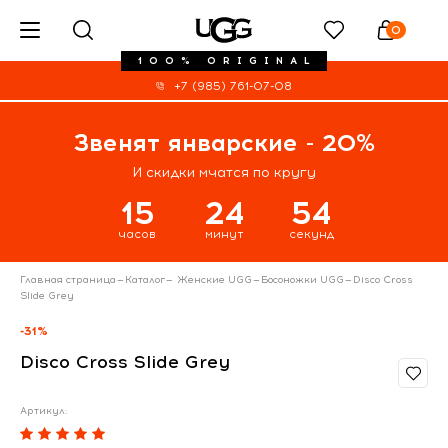
0
100% ORIGINAL
+7 (985) 761-07-08
Звенят январские - 20%
И скидки мчатся по кругу
15
24
54
часов
минут
секунд
Главная страница
—
Каталог
—
Женские UGG
—
Босоножки UGG
—
Disco Cross
Slide Grey
-31%
Disco Cross Slide Grey
Артикул: