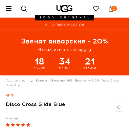
0
100% ORIGINAL
+7 (985) 761-07-08
Звенят январские - 20%
И скидки мчатся по кругу
18
34
20
часов
минут
секунд
Главная страница
—
Каталог
—
Женские UGG
—
Босоножки UGG
—
Disco Cross
Slide Blue
-31%
Disco Cross Slide Blue
Артикул: