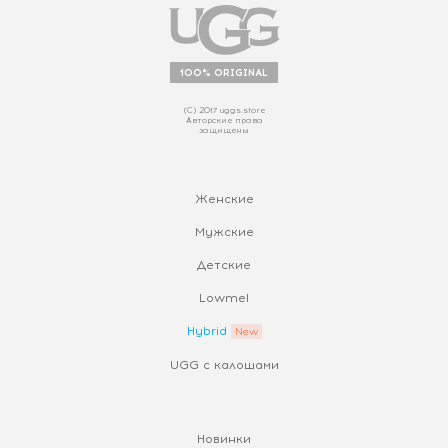
100% ORIGINAL
(С) 2017 uggs.store
Авторские права
защищены
Женские
Мужские
Детские
Lowmel
Hybrid
UGG с калошами
Новинки