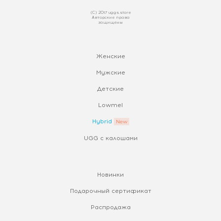
(С) 2017 uggs.store
Авторские права
защищены
Женские
Мужские
Детские
Lowmel
Hybrid
UGG с калошами
Новинки
Подарочный сертификат
Распродажа