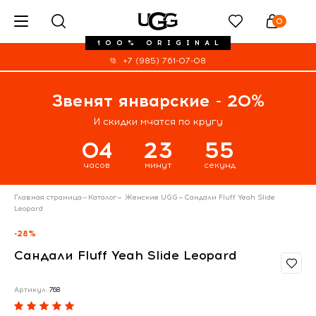
0
100% ORIGINAL
+7 (985) 761-07-08
Звенят январские - 20%
И скидки мчатся по кругу
04
23
55
часов
минут
секунд
Главная страница
—
Каталог
—
Женские UGG
—
Сандали Fluff Yeah Slide
Leopard
-28%
Сандали Fluff Yeah Slide Leopard
Артикул:
768