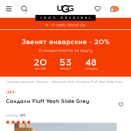
0
100% ORIGINAL
+7 (985) 761-07-08
Звенят январские - 20%
И скидки мчатся по кругу
20
53
47
часов
минут
секунд
Главная страница
—
Каталог
—
Женские UGG
—
Сандали Fluff Yeah Slide Grey
-28%
Сандали Fluff Yeah Slide Grey
Артикул:
875