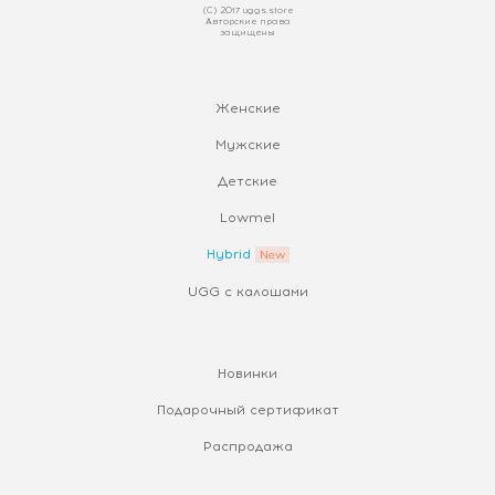
(С) 2017 uggs.store
Авторские права
защищены
Женские
Мужские
Детские
Lowmel
Hybrid
UGG с калошами
Новинки
Подарочный сертификат
Распродажа