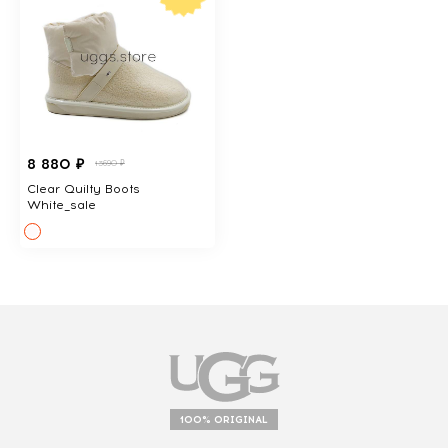
8 880 ₽
13690 ₽
Clear Quilty Boots
White_sale
100% ORIGINAL