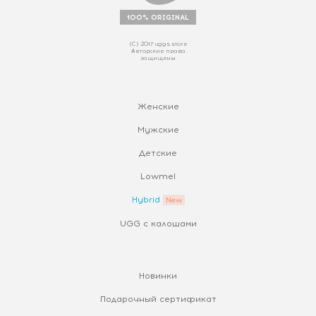
100% ORIGINAL
(С) 2017 uggs.store
Авторские права
защищены
Женские
Мужские
Детские
Lowmel
Hybrid
UGG с калошами
Новинки
Подарочный сертификат