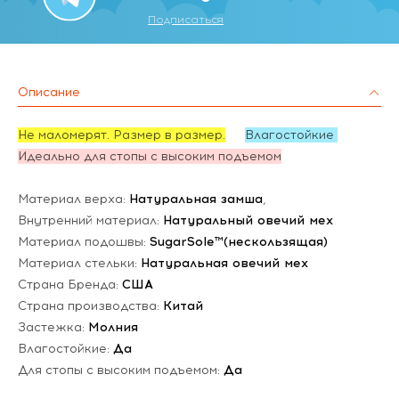
Подписаться
Описание
Не маломерят. Размер в размер.
Влагостойкие
Идеально для стопы с высоким подъемом
Материал верха:
Натуральная замша
,
Внутренний материал:
Натуральный овечий мех
Материал подошвы:
SugarSole™(нескользящая)
Материал стельки:
Натуральная овечий мех
Страна Бренда:
США
Страна производства:
Китай
Застежка:
Молния
Влагостойкие:
Да
Для стопы с высоким подъемом:
Да