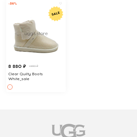
-36%
8 880 ₽
13690 ₽
Clear Quilty Boots
White_sale