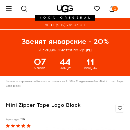
0
100% ORIGINAL
+7 (985) 761-07-08
Звенят январские - 20%
И скидки мчатся по кругу
07
44
11
часов
минут
секунд
Главная страница
—
Каталог
—
Женские UGG
—
С пуговицей
—
Mini Zipper Tape
Logo Black
Mini Zipper Tape Logo Black
Артикул:
126