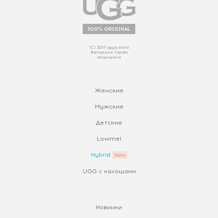
100% ORIGINAL
(С) 2017 uggs.store
Авторские права
защищены
Женские
Мужские
Детские
Lowmel
Hybrid
UGG с калошами
Новинки