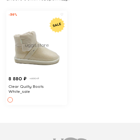
-36%
8 880 ₽
13690 ₽
Clear Quilty Boots
White_sale