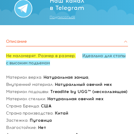
Наш канал
в Telegram
Подписаться
Описание
Не маломерят. Размер в размер.
Идеально для стопы
с высоким подъемом
Материал верха:
Натуральная замша
,
Внутренний материал:
Натуральный овечий мех
Материал подошвы:
Treadlite by UGG™ (нескользящая)
Материал стельки:
Натуральная овечий мех
Страна Бренда:
США
Страна производства:
Китай
Застежка:
Пуговица
Влагостойкие:
Нет