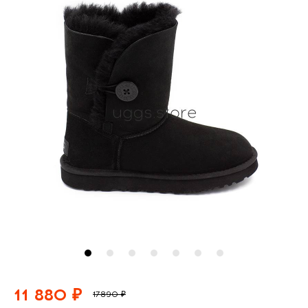
11 880 ₽
17890 ₽