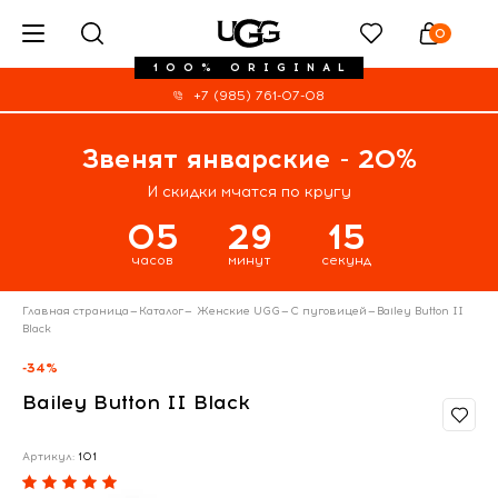
0
100% ORIGINAL
+7 (985) 761-07-08
Звенят январские - 20%
И скидки мчатся по кругу
05
29
14
часов
минут
секунд
Главная страница
—
Каталог
—
Женские UGG
—
С пуговицей
—
Bailey Button II
Black
-34%
Bailey Button II Black
Артикул:
101