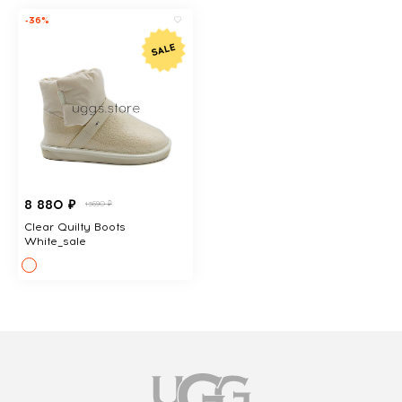
-36%
8 880 ₽
13690 ₽
Clear Quilty Boots
White_sale