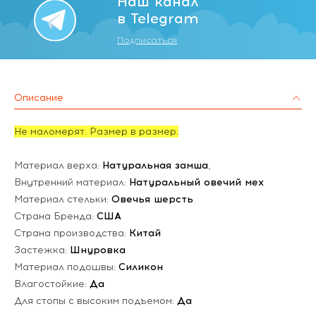
Наш канал
в Telegram
Подписаться
Описание
Не маломерят. Размер в размер.
Материал верха:
Натуральная замша
,
Внутренний материал:
Натуральный овечий мех
Материал стельки:
Овечья шерсть
Страна Бренда:
США
Страна производства:
Китай
Застежка:
Шнуровка
Материал подошвы:
Силикон
Влагостойкие:
Да
Для стопы с высоким подъемом:
Да