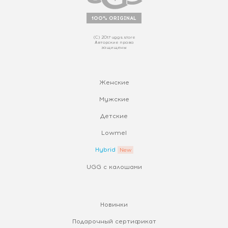
100% ORIGINAL
(С) 2017 uggs.store
Авторские права
защищены
Женские
Мужские
Детские
Lowmel
Hybrid
UGG с калошами
Новинки
Подарочный сертификат