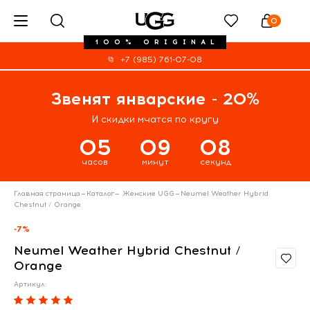
0
100% ORIGINAL
+7 (985) 761-07-08
Звенят январские - 20%
И скидки мчатся по кругу
05
09
08
часов
минут
секунд
Главная страница
—
Каталог
—
Женские UGG
—
Neumel Weather Hybrid
Chestnut / Orange
-7%
Neumel Weather Hybrid Chestnut /
Orange
Артикул: