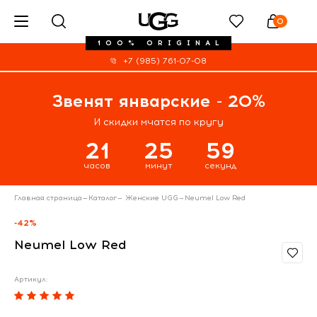
0
100% ORIGINAL
+7 (985) 761-07-08
Звенят январские - 20%
И скидки мчатся по кругу
21
25
59
часов
минут
секунд
Главная страница
—
Каталог
—
Женские UGG
—
Neumel Low Red
-42%
Neumel Low Red
Артикул: