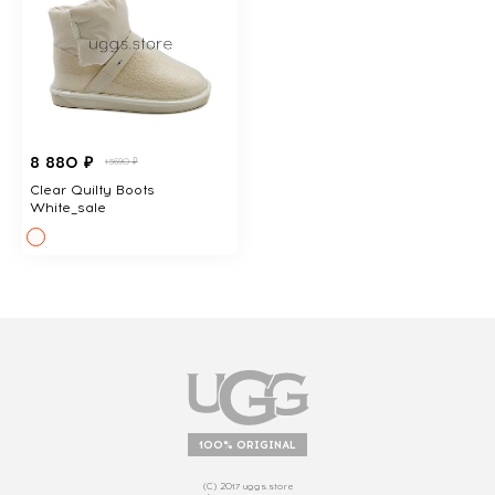
8 880 ₽
13690 ₽
Clear Quilty Boots
White_sale
100% ORIGINAL
(С) 2017 uggs.store