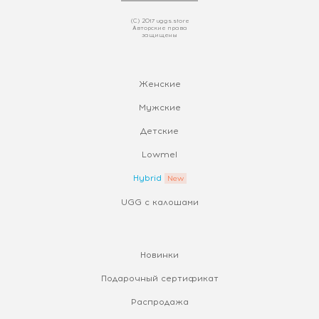
(С) 2017 uggs.store
Авторские права
защищены
Женские
Мужские
Детские
Lowmel
Hybrid
UGG с калошами
Новинки
Подарочный сертификат
Распродажа