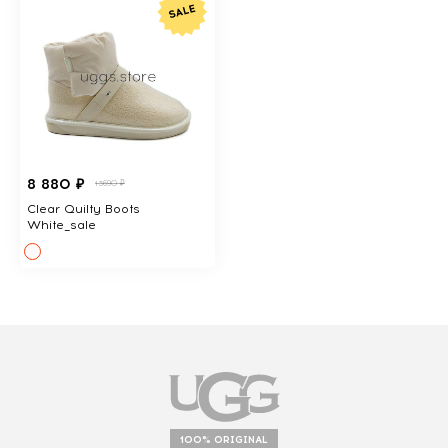
8 880 ₽
13690 ₽
Clear Quilty Boots
White_sale
100% ORIGINAL