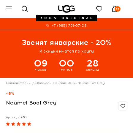
0
100% ORIGINAL
+7 (985) 761-07-08
Звенят январские - 20%
И скидки мчатся по кругу
09
00
28
часов
минут
секунд
Главная страница
—
Каталог
—
Женские UGG
—
Neumel Boot Grey
-15%
Neumel Boot Grey
Артикул:
930