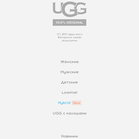
100% ORIGINAL
(С) 2017 uggs.store
Авторские права
защищены
Женские
Мужские
Детские
Lowmel
Hybrid
UGG с калошами
Новинки