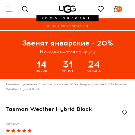
0
100% ORIGINAL
+7 (985) 761-07-08
Звенят январские - 20%
И скидки мчатся по кругу
14
31
24
часов
минут
секунд
Главная страница
—
Каталог
—
Женские UGG
—
Непромокаемые UGG
—
Tasman
Weather Hybrid Black
Tasman Weather Hybrid Black
Артикул: