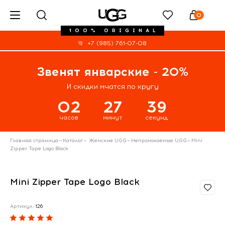
0
100% ORIGINAL
+7 (985) 761-07-08
Звенят январские - 20%
И скидки мчатся по кругу
02
27
39
часов
минут
секунд
Главная страница
—
Каталог
—
Женские UGG
—
Непромокаемые UGG
—
Mini
Zipper Tape Logo Black
Mini Zipper Tape Logo Black
Артикул:
126