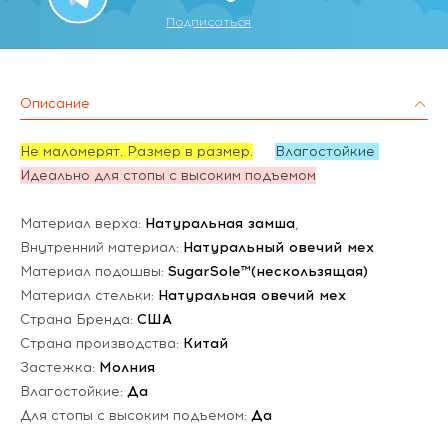
Подписаться
Описание
Не маломерят. Размер в размер.
Влагостойкие
Идеально для стопы с высоким подъемом
Материал верха:
Натуральная замша
,
Внутренний материал:
Натуральный овечий мех
Материал подошвы:
SugarSole™(нескользящая)
Материал стельки:
Натуральная овечий мех
Страна Бренда:
США
Страна производства:
Китай
Застежка:
Молния
Влагостойкие:
Да
Для стопы с высоким подъемом:
Да