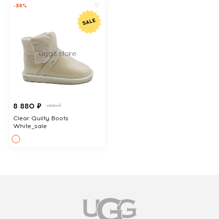
-36%
8 880 ₽
13690 ₽
Clear Quilty Boots
White_sale