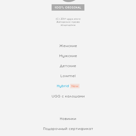
100% ORIGINAL
(С) 2017 uggs.store
Авторские права
защищены
Женские
Мужские
Детские
Lowmel
Hybrid
UGG с калошами
Новинки
Подарочный сертификат