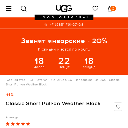
0
100% ORIGINAL
+7 (985) 761-07-08
Звенят январские - 20%
И скидки мчатся по кругу
18
22
18
часов
минут
секунд
Главная страница
—
Каталог
—
Женские UGG
—
Непромокаемые UGG
—
Classic
Short Pull-on Weather Black
-16%
Classic Short Pull-on Weather Black
Артикул: