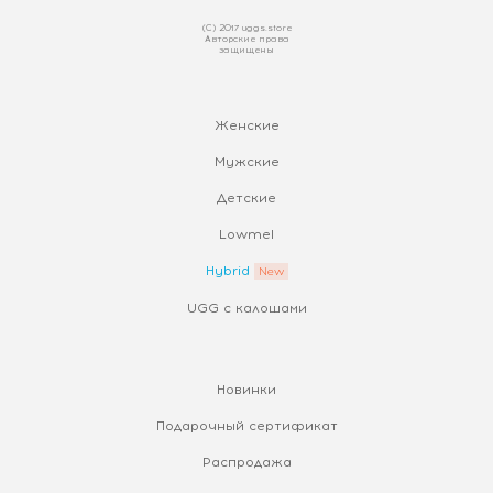
(С) 2017 uggs.store
Авторские права
защищены
Женские
Мужские
Детские
Lowmel
Hybrid
UGG с калошами
Новинки
Подарочный сертификат
Распродажа