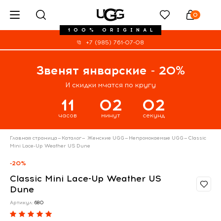
0
100% ORIGINAL
+7 (985) 761-07-08
Звенят январские - 20%
И скидки мчатся по кругу
11
02
02
часов
минут
секунд
Главная страница
—
Каталог
—
Женские UGG
—
Непромокаемые UGG
—
Classic
Mini Lace-Up Weather US Dune
-20%
Classic Mini Lace-Up Weather US
Dune
Артикул:
680