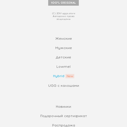
100% ORIGINAL
(С) 2017 uggs.store
Авторские права
защищены
Женские
Мужские
Детские
Lowmel
Hybrid
UGG с калошами
Новинки
Подарочный сертификат
Распродажа