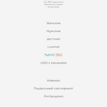
(С) 2017 uggs.store
Авторские права
защищены
Женские
Мужские
Детские
Lowmel
Hybrid
UGG с калошами
Новинки
Подарочный сертификат
Распродажа