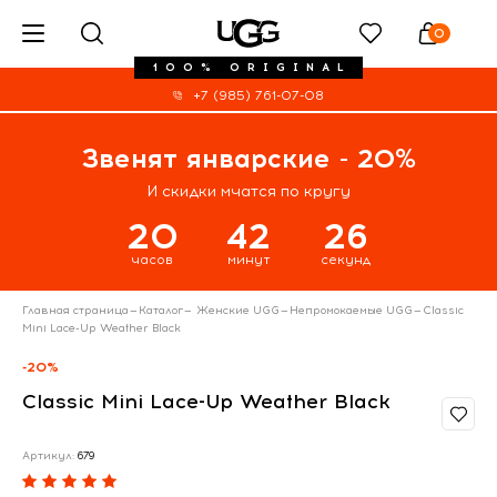
0
100% ORIGINAL
+7 (985) 761-07-08
Звенят январские - 20%
И скидки мчатся по кругу
20
42
26
часов
минут
секунд
Главная страница
—
Каталог
—
Женские UGG
—
Непромокаемые UGG
—
Classic
Mini Lace-Up Weather Black
-20%
Classic Mini Lace-Up Weather Black
Артикул:
679