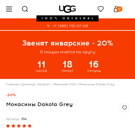
0
100% ORIGINAL
+7 (985) 761-07-08
Звенят январские - 20%
И скидки мчатся по кругу
11
18
16
часов
минут
секунд
Главная страница
—
Каталог
—
Женские UGG
—
Мокасины Dakota Grey
-20%
Мокасины Dakota Grey
Артикул:
354