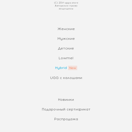
(С) 2017 uggs.store
Авторские права
защищены
Женские
Мужские
Детские
Lowmel
Hybrid
UGG с калошами
Новинки
Подарочный сертификат
Распродажа