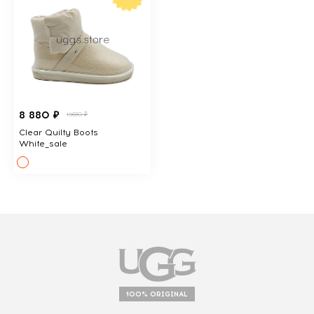
8 880 ₽
13690 ₽
Clear Quilty Boots
White_sale
100% ORIGINAL