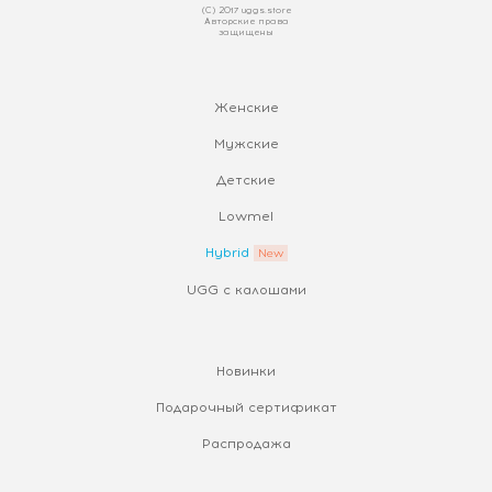
(С) 2017 uggs.store
Авторские права
защищены
Женские
Мужские
Детские
Lowmel
Hybrid
UGG с калошами
Новинки
Подарочный сертификат
Распродажа