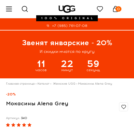
0
100% ORIGINAL
+7 (985) 761-07-08
Звенят январские - 20%
И скидки мчатся по кругу
11
22
59
часов
минут
секунд
Главная страница
—
Каталог
—
Женские UGG
—
Мокасины Alena Grey
-20%
Мокасины Alena Grey
Артикул:
340