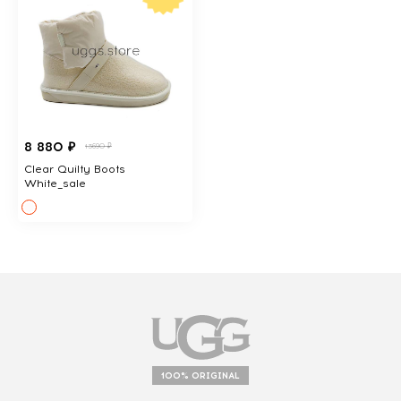
8 880 ₽
13690 ₽
Clear Quilty Boots
White_sale
100% ORIGINAL