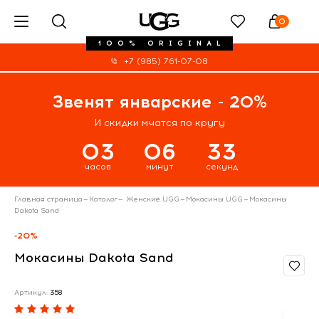
0
100% ORIGINAL
+7 (985) 761-07-08
Звенят январские - 20%
И скидки мчатся по кругу
03
06
33
часов
минут
секунд
Главная страница
—
Каталог
—
Женские UGG
—
Мокасины UGG
—
Мокасины
Dakota Sand
-20%
Мокасины Dakota Sand
Артикул:
358