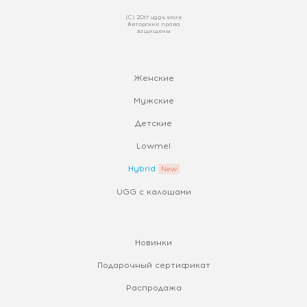
(С) 2017 uggs.store
Авторские права
защищены
Женские
Мужские
Детские
Lowmel
Hybrid
UGG с калошами
Новинки
Подарочный сертификат
Распродажа