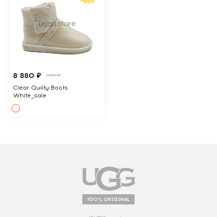
8 880 ₽
13690 ₽
Clear Quilty Boots
White_sale
100% ORIGINAL