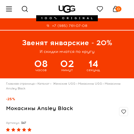
0
100% ORIGINAL
+7 (985) 761-07-08
Звенят январские - 20%
И скидки мчатся по кругу
08
02
14
часов
минут
секунд
Главная страница
—
Каталог
—
Женские UGG
—
Мокасины UGG
—
Мокасины
Ansley Black
-25%
Мокасины Ansley Black
Артикул:
347