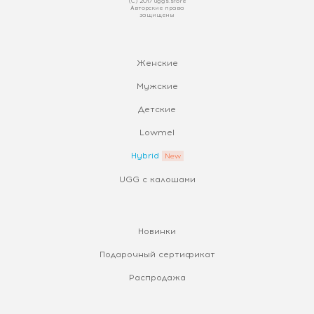
(С) 2017 uggs.store
Авторские права
защищены
Женские
Мужские
Детские
Lowmel
Hybrid
UGG с калошами
Новинки
Подарочный сертификат
Распродажа