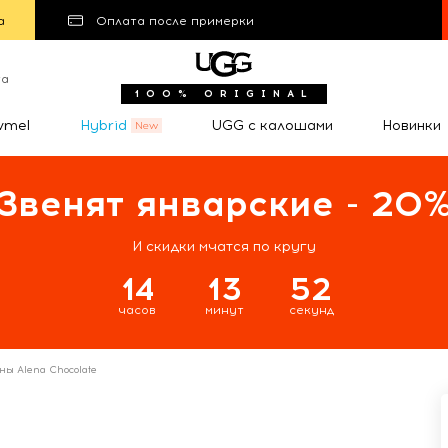
а
Оплата после примерки
та
100% ORIGINAL
wmel
Hybrid
UGG с калошами
Новинки
Звенят январские - 20
И скидки мчатся по кругу
14
13
51
часов
минут
секунд
ны Alena Chocolate