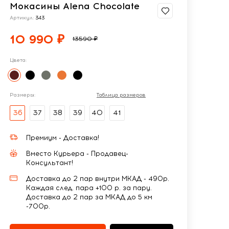
Мокасины Alena Chocolate
Артикул:
343
10 990 ₽
13590 ₽
Цвета:
Размеры:
Таблица размеров
36
37
38
39
40
41
Премиум - Доставка!
Вместо Курьера - Продавец-
Консультант!
Доставка до 2 пар внутри МКАД - 490р.
Каждая след. пара +100 р. за пару.
Доставка до 2 пар за МКАД до 5 км
-700р.