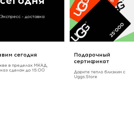
сегодня
Экспресс - доставка
авим сегодня
Подарочный
сертификат
кве в пределах МКАД,
аказ сделан до 15.00
Дарите тепло близким с
Uggs.Store