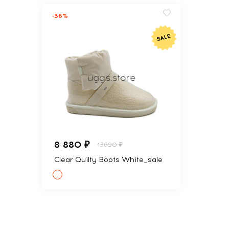
-36%
8 880 ₽
13690 ₽
Clear Quilty Boots White_sale