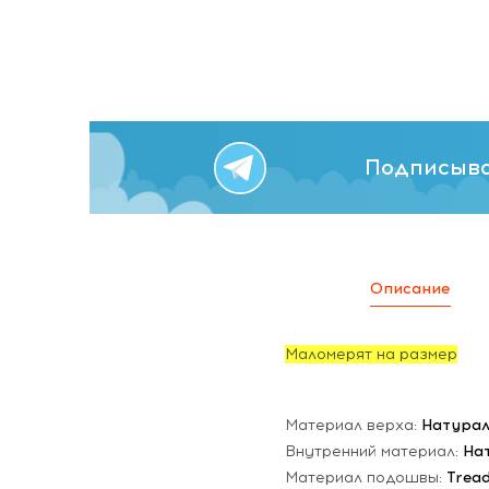
Подписыва
Описание
Маломерят на размер
Материал верха:
Натурал
Внутренний материал:
На
Материал подошвы:
Trea