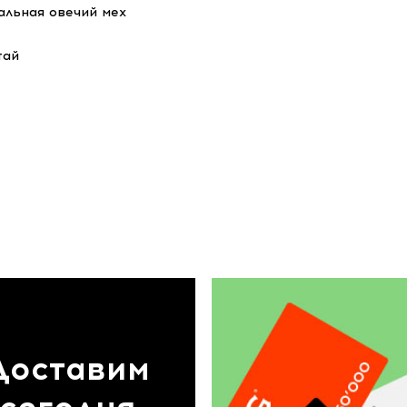
альная овечий мех
тай
Доставим