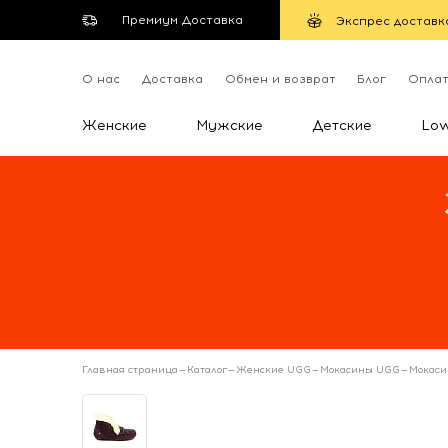
Премиум Доставка
Экспрес доставк
О нас
Доставка
Обмен и возврат
Блог
Опла
Женские
Мужские
Детские
Lo
Главная страница
—
Каталог
—
Женские UGG
—
Мокасины UGG
—
Мокаси