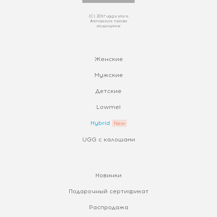
(С) 2017 uggs.store
Авторские права
защищены
Женские
Мужские
Детские
Lowmel
Hybrid
UGG с калошами
Новинки
Подарочный сертификат
Распродажа