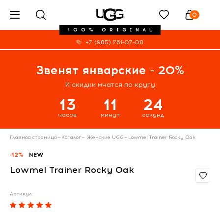
0
100% ORIGINAL
+7 (985) 761-07-08
Звенят январские - 20%
И скидки мчатся по кругу
13
11
24
часов
минут
секунд
Главная страница
—
Каталог
—
Женские UGG
—
Lowmel Trainer Rocky Oak
-12%
NEW
Lowmel Trainer Rocky Oak
Артикул: