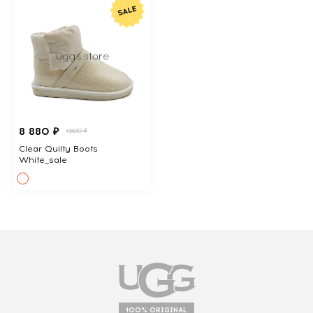
8 880 ₽
13690 ₽
Clear Quilty Boots
White_sale
100% ORIGINAL