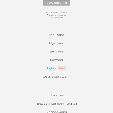
100% ORIGINAL
(С) 2017 uggs.store
Авторские права
защищены
Женские
Мужские
Детские
Lowmel
Hybrid
UGG с калошами
Новинки
Подарочный сертификат
Распродажа