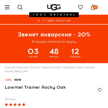
0
100% ORIGINAL
+7 (985) 761-07-08
Звенят январские - 20%
И скидки мчатся по кругу
03
48
12
часов
минут
секунд
Главная страница
—
Каталог
—
Женские UGG
—
Кроссовки UGG
—
Lowmel
Trainer Rocky Oak
-12%
NEW
Lowmel Trainer Rocky Oak
Артикул: