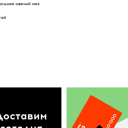
альная овечий мех
тай
Доставим