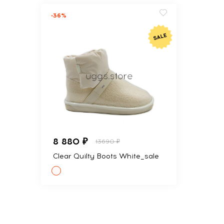
-36%
8 880 ₽
13690 ₽
Clear Quilty Boots White_sale