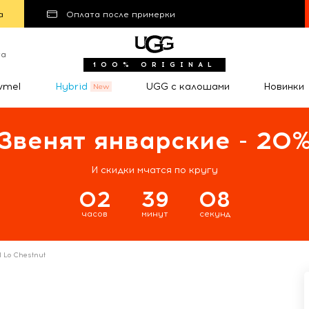
а
Оплата после примерки
та
100% ORIGINAL
wmel
Hybrid
UGG с калошами
Новинки
Звенят январские - 20
И скидки мчатся по кругу
02
39
07
часов
минут
секунд
 Lo Chestnut