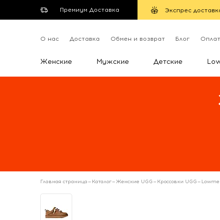
Премиум Доставка
Экспрес доставк
О нас
Доставка
Обмен и возврат
Блог
Опла
Женские
Мужские
Детские
Lo
Главная страница
—
Каталог
—
Женские UGG
—
Кроссовки UGG
—
Lowmel