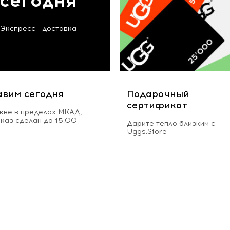
сегодня
Экспресс - доставка
авим сегодня
Подарочный
сертификат
кве в пределах МКАД,
аказ сделан до 15.00
Дарите тепло близким с
Uggs.Store