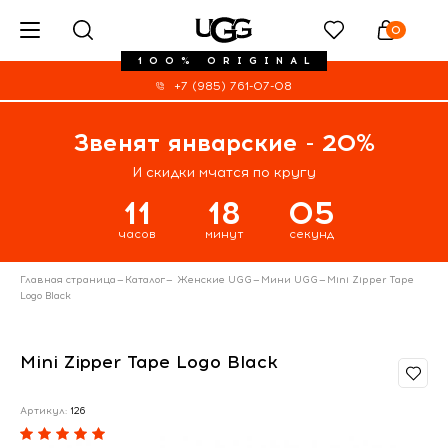
0
100% ORIGINAL
+7 (985) 761-07-08
Звенят январские - 20%
И скидки мчатся по кругу
11
18
05
часов
минут
секунд
Главная страница
—
Каталог
—
Женские UGG
—
Мини UGG
—
Mini Zipper Tape
Logo Black
Mini Zipper Tape Logo Black
Артикул:
126