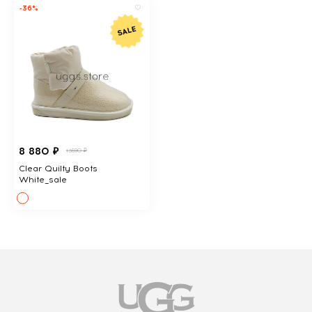
-36%
8 880 ₽
13690 ₽
Clear Quilty Boots
White_sale