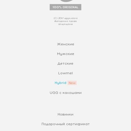
100% ORIGINAL
(С) 2017 uggs.store
Авторские права
защищены
Женские
Мужские
Детские
Lowmel
Hybrid
UGG с калошами
Новинки
Подарочный сертификат