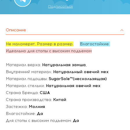
Подписаться
Описание
Не маломерят. Размер в размер.
Влагостойкие
Идеально для стопы с высоким подъемом
Материал верха:
Натуральная замша
,
Внутренний материал:
Натуральный овечий мех
Материал подошвы:
SugarSole™(нескользящая)
Материал стельки:
Натуральная овечий мех
Страна Бренда:
США
Страна производства:
Китай
Застежка:
Молния
Влагостойкие:
Да
Для стопы с высоким подъемом:
Да