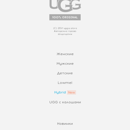
100% ORIGINAL
(С) 2017 uggs.store
Авторские права
защищены
Женские
Мужские
Детские
Lowmel
Hybrid
UGG с калошами
Новинки