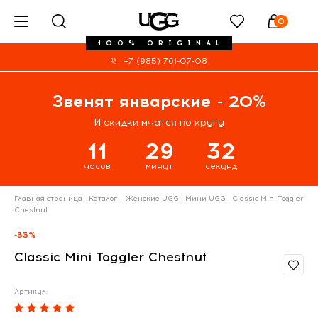
0
100% ORIGINAL
+7 (985) 761-07-08
Звенят январские - 20%
И скидки мчатся по кругу
11
29
32
часов
минут
секунд
Главная страница
—
Каталог
—
Женские UGG
—
Мини UGG
—
Classic Mini Toggler
Chestnut
-33%
Classic Mini Toggler Chestnut
Артикул: