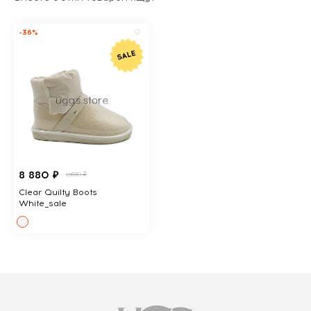
-36%
8 880 ₽
13690 ₽
Clear Quilty Boots
White_sale