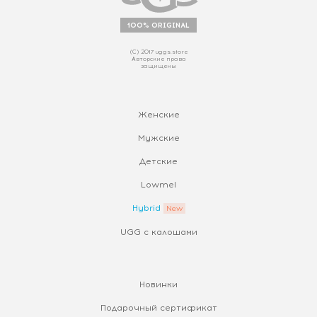
100% ORIGINAL
(С) 2017 uggs.store
Авторские права
защищены
Женские
Мужские
Детские
Lowmel
Hybrid
UGG с калошами
Новинки
Подарочный сертификат