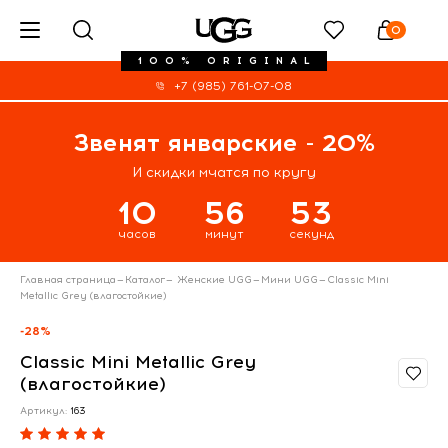
0
100% ORIGINAL
+7 (985) 761-07-08
Звенят январские - 20%
И скидки мчатся по кругу
10
56
53
часов
минут
секунд
Главная страница
—
Каталог
—
Женские UGG
—
Мини UGG
—
Classic Mini
Metallic Grey (влагостойкие)
-28%
Classic Mini Metallic Grey
(влагостойкие)
Артикул:
163