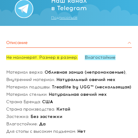
Наш канал
в Telegram
Подписаться
Описание
Не маломерят. Размер в размер.
Влагостойкие
Материал верха:
Обливная замша (непромокаемые)
,
Внутренний материал:
Натуральный овечий мех
Материал подошвы:
Treadlite by UGG™ (нескользящая)
Материал стельки:
Натуральная овечий мех
Страна Бренда:
США
Страна производства:
Китай
Застежка:
Без застежки
Влагостойкие:
Да
Для стопы с высоким подъемом:
Нет