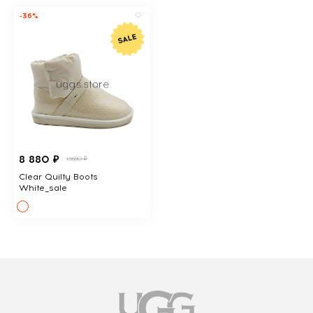
-36%
8 880 ₽
13690 ₽
Clear Quilty Boots
White_sale