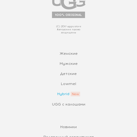
100% ORIGINAL
(С) 2017 uggs.store
Авторские права
защищены
Женские
Мужские
Детские
Lowmel
Hybrid
UGG с калошами
Новинки
Подарочный сертификат