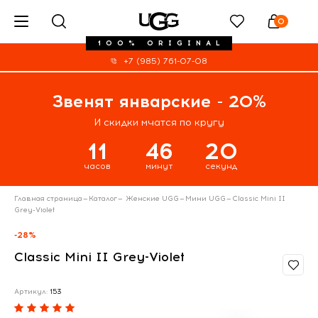
0
100% ORIGINAL
+7 (985) 761-07-08
Звенят январские - 20%
И скидки мчатся по кругу
11
46
19
часов
минут
секунд
Главная страница
—
Каталог
—
Женские UGG
—
Мини UGG
—
Classic Mini II
Grey-Violet
-28%
Classic Mini II Grey-Violet
Артикул:
153