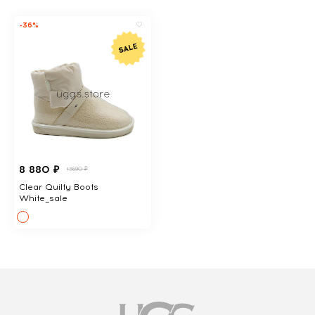
-36%
8 880 ₽
13690 ₽
Clear Quilty Boots
White_sale