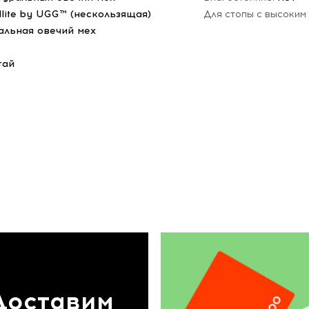
dlite by UGG™ (нескользящая)
Для стопы с высоким
альная овечий мех
тай
Доставим