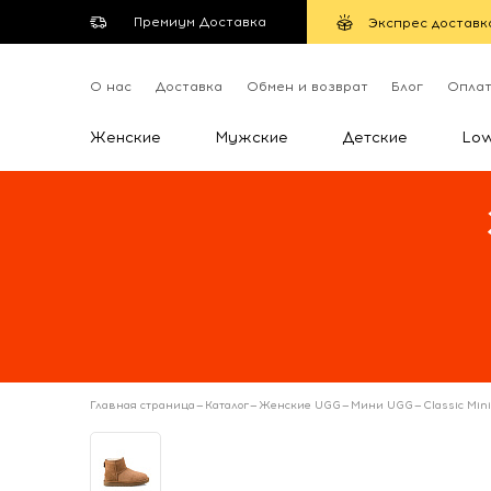
Премиум Доставка
Экспрес доставк
О нас
Доставка
Обмен и возврат
Блог
Опла
Женские
Мужские
Детские
Lo
Главная страница
—
Каталог
—
Женские UGG
—
Мини UGG
—
Classic Min