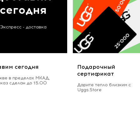
сегодня
Экспресс - доставка
авим сегодня
Подарочный
сертификат
кве в пределах МКАД,
аказ сделан до 15.00
Дарите тепло близким с
Uggs.Store