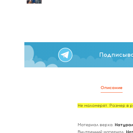
Подписыва
Описание
Не маломерят. Размер в р
Материал верха:
Натурал
Внутренний материал:
На