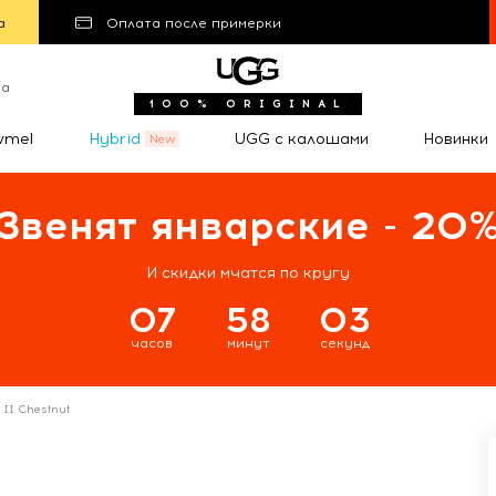
а
Оплата после примерки
та
100% ORIGINAL
wmel
Hybrid
UGG с калошами
Новинки
Звенят январские - 20
И скидки мчатся по кругу
07
58
02
часов
минут
секунд
i II Chestnut